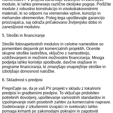
module, ki lahko prenesejo različne okoljske pogoje. Poiščite
module z robustno konstrukcijo in visokokakovostnimi
materiali, ki so odporni na vremenske vplive, korozijo in
mehanske obremenitve. Poleg tega upoštevajte garancijo
proizvajalca, saj odraža pričakovano življenjsko dobo in
zanesljivost modulov.
5. Stroški in financiranje
Stroški fotonapetostnih modulov in celotne namestitve so
pomemben dejavnik pri komercialnih projektih. Ocenite
skupne stroške lastništva, vključno z namestitvijo,
vzdrževanjem in možnimi možnostmi financiranja. Mnoga
podjetja lahko koristijo spodbude, davčne olajšave in
programe financiranja, ki zmanjšajo vnaprejšnje stroške in
izboljšajo donosnost naložbe.
6. Skladnost s predpisi
Prepričajte se, da je vaš PV projekt v skladu z lokalnimi
predpisi in gradbenimi predpisi. To vključuje pridobitev
potrebnih dovoljenj, upoštevanje varnostnih standardov in
izpolnjevanje vseh posebnih zahtev za komercialne naprave.
Sodelovanje z izkušenimi izvajalci in svetovalci lahko
pomaga krmariti po zakonodajni pokrajini in zagotoviti