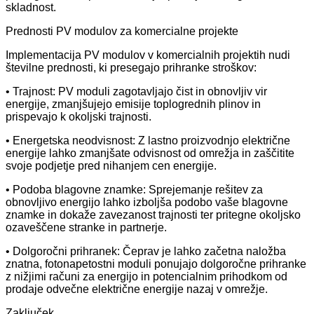
skladnost.
Prednosti PV modulov za komercialne projekte
Implementacija PV modulov v komercialnih projektih nudi
številne prednosti, ki presegajo prihranke stroškov:
• Trajnost: PV moduli zagotavljajo čist in obnovljiv vir
energije, zmanjšujejo emisije toplogrednih plinov in
prispevajo k okoljski trajnosti.
• Energetska neodvisnost: Z lastno proizvodnjo električne
energije lahko zmanjšate odvisnost od omrežja in zaščitite
svoje podjetje pred nihanjem cen energije.
• Podoba blagovne znamke: Sprejemanje rešitev za
obnovljivo energijo lahko izboljša podobo vaše blagovne
znamke in dokaže zavezanost trajnosti ter pritegne okoljsko
ozaveščene stranke in partnerje.
• Dolgoročni prihranek: Čeprav je lahko začetna naložba
znatna, fotonapetostni moduli ponujajo dolgoročne prihranke
z nižjimi računi za energijo in potencialnim prihodkom od
prodaje odvečne električne energije nazaj v omrežje.
Zaključek