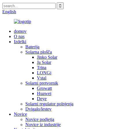
English
domov
O nas
Izdelki
Baterija
Solarna plošča
Jinko Solar
Ja Solar
Trina
LONGi
Vstal
Solarni pretvornik
Growatt
Huawei
Deye
Solarni regulator polnjenja
Dvigalo/lestev
Novice
Novice podjetja
Novice iz industrije