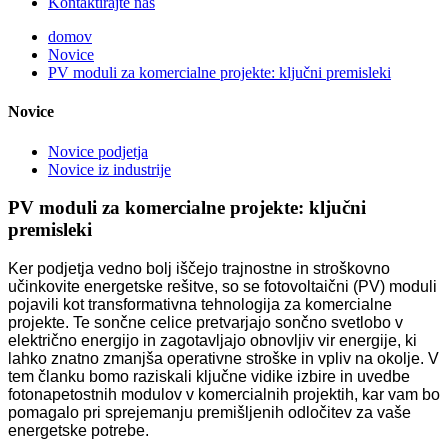
Kontaktirajte nas
domov
Novice
PV moduli za komercialne projekte: ključni premisleki
Novice
Novice podjetja
Novice iz industrije
PV moduli za komercialne projekte: ključni
premisleki
Ker podjetja vedno bolj iščejo trajnostne in stroškovno
učinkovite energetske rešitve, so se fotovoltaični (PV) moduli
pojavili kot transformativna tehnologija za komercialne
projekte. Te sončne celice pretvarjajo sončno svetlobo v
električno energijo in zagotavljajo obnovljiv vir energije, ki
lahko znatno zmanjša operativne stroške in vpliv na okolje. V
tem članku bomo raziskali ključne vidike izbire in uvedbe
fotonapetostnih modulov v komercialnih projektih, kar vam bo
pomagalo pri sprejemanju premišljenih odločitev za vaše
energetske potrebe.