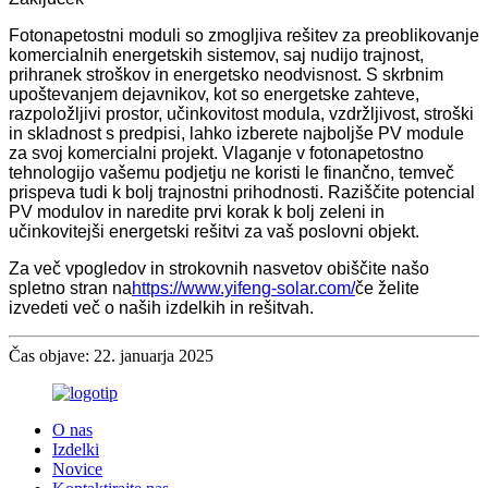
Fotonapetostni moduli so zmogljiva rešitev za preoblikovanje
komercialnih energetskih sistemov, saj nudijo trajnost,
prihranek stroškov in energetsko neodvisnost. S skrbnim
upoštevanjem dejavnikov, kot so energetske zahteve,
razpoložljivi prostor, učinkovitost modula, vzdržljivost, stroški
in skladnost s predpisi, lahko izberete najboljše PV module
za svoj komercialni projekt. Vlaganje v fotonapetostno
tehnologijo vašemu podjetju ne koristi le finančno, temveč
prispeva tudi k bolj trajnostni prihodnosti. Raziščite potencial
PV modulov in naredite prvi korak k bolj zeleni in
učinkovitejši energetski rešitvi za vaš poslovni objekt.
Za več vpogledov in strokovnih nasvetov obiščite našo
spletno stran na
https://www.yifeng-solar.com/
če želite
izvedeti več o naših izdelkih in rešitvah.
Čas objave: 22. januarja 2025
O nas
Izdelki
Novice