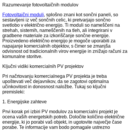
Razumevanje fotovoltaičnih modulov
Fotovoltaični moduli
, splošno znani kot sončni paneli, so
sestavljeni iz več sončnih celic, ki pretvarjajo sončno
svetlobo v električno energijo. Ti moduli so nameščeni na
strehah, sistemih, nameščenih na tleh, ali integrirani v
gradbene materiale za izkoriščanje sončne energije.
Proizvedeno električno energijo je mogoče uporabiti za
napajanje komercialnih objektov, s čimer se zmanjša
odvisnost od tradicionalnih virov energije in znižajo računi za
komunalne storitve.
Ključni vidiki komercialnih PV projektov
Pri načrtovanju komercialnega PV projekta je treba
upoštevati več dejavnikov, da se zagotovi optimalna
učinkovitost in donosnost naložbe. Tukaj so ključni
premisleki:
1. Energijske zahteve
Prvi korak pri izbiri PV modulov za komercialni projekt je
ocena vaših energetskih potreb. Določite količino električne
energije, ki jo porabi vaš objekt, in ugotovite največje čase
porabe. Te informacije vam bodo pomagale ustrezno