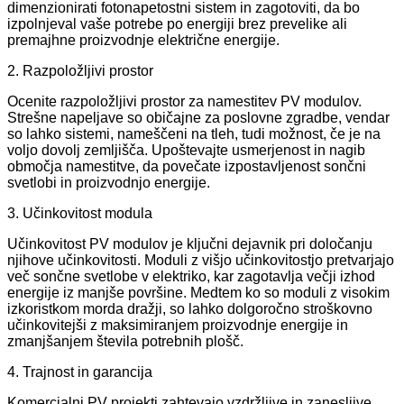
dimenzionirati fotonapetostni sistem in zagotoviti, da bo
izpolnjeval vaše potrebe po energiji brez prevelike ali
premajhne proizvodnje električne energije.
2. Razpoložljivi prostor
Ocenite razpoložljivi prostor za namestitev PV modulov.
Strešne napeljave so običajne za poslovne zgradbe, vendar
so lahko sistemi, nameščeni na tleh, tudi možnost, če je na
voljo dovolj zemljišča. Upoštevajte usmerjenost in nagib
območja namestitve, da povečate izpostavljenost sončni
svetlobi in proizvodnjo energije.
3. Učinkovitost modula
Učinkovitost PV modulov je ključni dejavnik pri določanju
njihove učinkovitosti. Moduli z višjo učinkovitostjo pretvarjajo
več sončne svetlobe v elektriko, kar zagotavlja večji izhod
energije iz manjše površine. Medtem ko so moduli z visokim
izkoristkom morda dražji, so lahko dolgoročno stroškovno
učinkovitejši z maksimiranjem proizvodnje energije in
zmanjšanjem števila potrebnih plošč.
4. Trajnost in garancija
Komercialni PV projekti zahtevajo vzdržljive in zanesljive