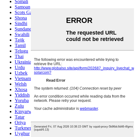
Somali
Samoan
Scots Gaelic
Shona
Sindhi
Sundanese
Swahili
Tajik
Tamil
Telugu
Thai
Ukrainian
Urdu
Uzbek
Vietnamese
Welsh
Xhosa
Yiddish
Yoruba
Zulu
Kinyarwanda
Tatar
Oriya
Turkmen
Uyghur