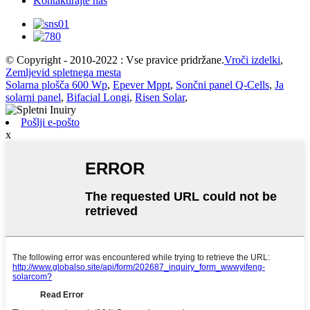
Kontaktirajte nas
© Copyright - 2010-2022 : Vse pravice pridržane.
Vroči izdelki
,
Zemljevid spletnega mesta
Solarna plošča 600 Wp
,
Epever Mppt
,
Sončni panel Q-Cells
,
Ja
solarni panel
,
Bifacial Longi
,
Risen Solar
,
Pošlji e-pošto
x